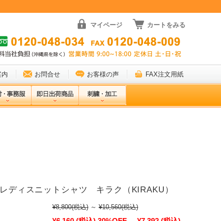
マイページ
カートをみる
案内
お問合せ
お客様の声
FAX注文用紙
8 レディスニットシャツ キラク（KIRAKU）
¥8,800
(税込)
～
¥10,560
(税込)
¥6,160
(税込)
30%OFF
¥7,392
(税込)