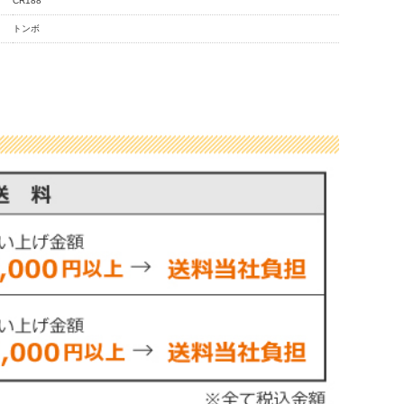
CR188
トンボ