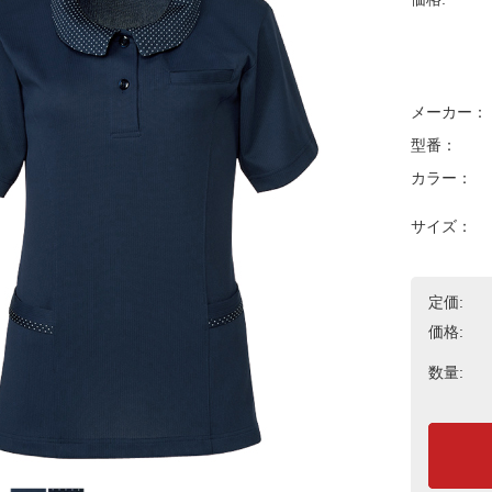
メーカー：
型番：
カラー：
サイズ：
定価:
価格:
数量: