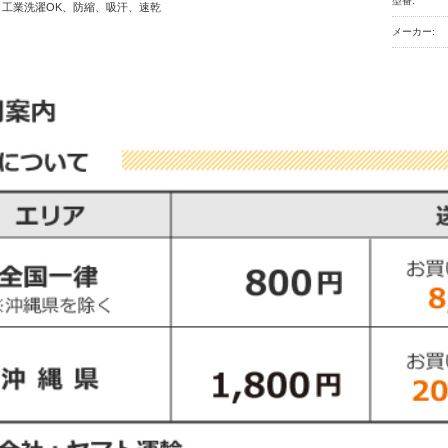
型番:
 工業洗濯OK、防縮、吸汗、速乾
メーカー: