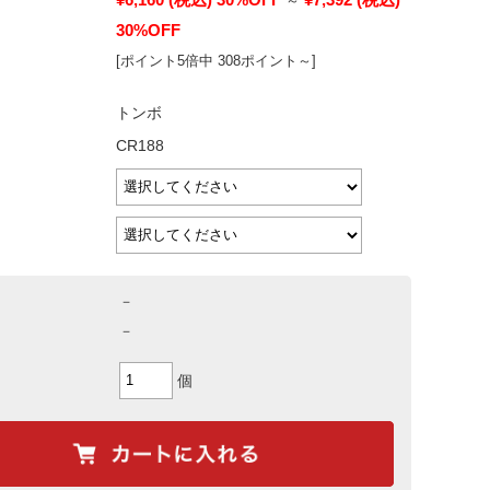
～
30%OFF
[ポイント5倍中 308ポイント～]
トンボ
CR188
－
－
個