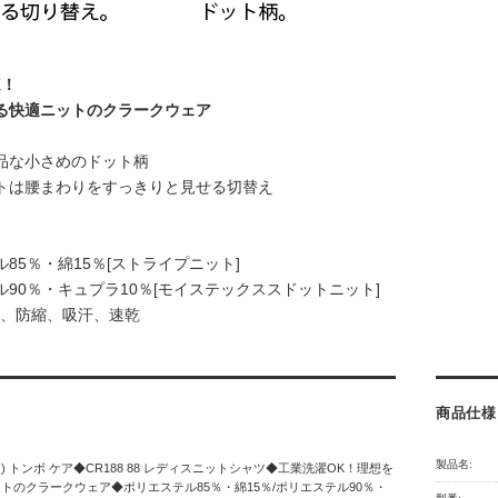
K！
る快適ニットのクラークウェア
品な小さめのドット柄
トは腰まわりをすっきりと見せる切替え
85％・綿15％[ストライプニット]
90％・キュプラ10％[モイステックススドットニット]
K、防縮、吸汗、速乾
商品仕様
製品名:
ラク) トンボ ケア◆CR188 88 レディスニットシャツ◆工業洗濯OK！理想を
トのクラークウェア◆ポリエステル85％・綿15％/ポリエステル90％・