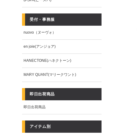
B-SPA(ビースパ)
受付・事務服
nuovo（ヌーヴォ）
en joie(アンジョア)
HANECTONE(ハネクトーン)
MARY QUANT(マリークワント)
即日出荷商品
即日出荷商品
アイテム別