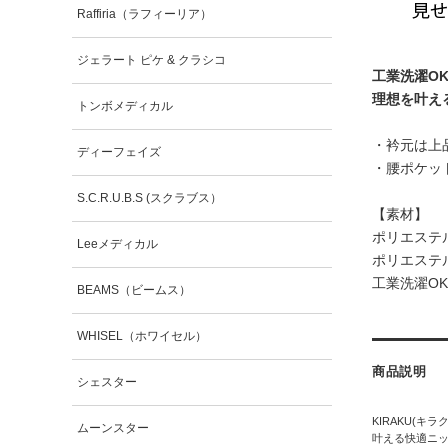
Raffiria（ラフィーリア）
ジェラート ピケ & クラシコ
工業洗濯O
理想を叶え
トンボメディカル
・衿元は上
ディーフェイズ
・腰ポケッ
S.C.R.U.B.S (スクラブス）
【素材】
ポリエステル
Leeメディカル
ポリエステル
工業洗濯O
BEAMS（ビームス）
WHISEL（ホワイセル）
商品説明
シェスター
KIRAKU(キ
ムーンスター
叶える快適ニッ