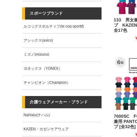
スポーツブランド
133 男女
ブ KAZE
ルコックスポルティフ(le coq sportif)
全17色
アシックス(asics)
ミズノ(mizuno)
ヨネックス（YONEX）
チャンピオン（Champion）
介護ウェアメーカー・ブランド
NaHalu(ナハル)
7000SC 
兼用 PANT
ブ [全32色]
KAZEN・カゼンケアウェア