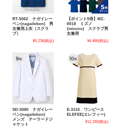
RT-5062 ナガイレー
【ポイント5倍】MZ-
ベン(nagaileben) 男
0018 ミズノ
女兼用上衣（スクラ
(mizuno) スクラブ男
ブ）
女兼用
¥5,236
(税込)
¥4,466
(税込)
SD-3080 ナガイレー
E-3110 ワンピース
ベン(nagaileben)
ELEFEE(エレフィー)
メンズ テーラードジ
¥12,292
(税込)
ャケット