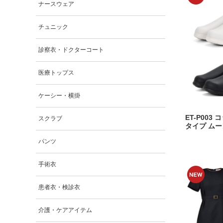
ナースウェア
チュニック
診察衣・ドクターコート
医療トップス
ケーシー・横掛
ET-P003
スクラブ
タイプ ム
パンツ
手術衣
患者衣・検診衣
介護・ケアアイテム