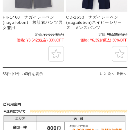
FK-1468 ナガイレーベン
CD-1633 ナガイレーベン
(nagaileben) 検診衣パンツ男
(nagaileben)ネイビーシリー
女兼用
ズ メンズパンツ
定価:
¥5,060
(税込)
定価:
¥9,130
(税込)
価格:
¥3,542
(税込)
30%OFF
価格:
¥6,391
(税込)
30%OFF
53件中1件～40件を表示
1
2
次へ
最後へ