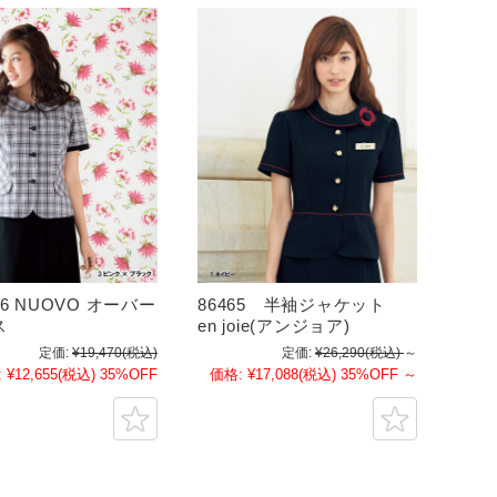
16 NUOVO オーバー
86465 半袖ジャケット
ス
en joie(アンジョア)
定価:
¥19,470
(税込)
定価:
¥26,290
(税込)
～
:
¥12,655
(税込)
35%OFF
価格:
¥17,088
(税込)
35%OFF
～