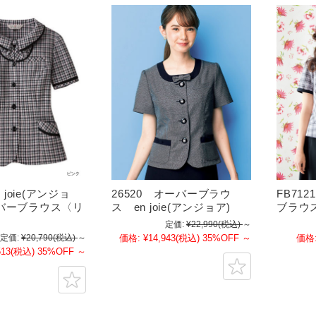
n joie(アンジョ
26520 オーバーブラウ
FB712
バーブラウス〈リ
ス en joie(アンジョア)
ブラウ
定価:
¥22,990
(税込)
～
定価:
¥20,790
(税込)
～
価格:
¥14,943
(税込)
35%OFF
～
価格
513
(税込)
35%OFF
～