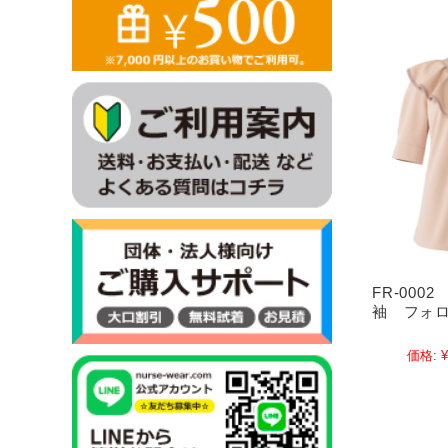
FR-000
袖 フォ
価格:
¥