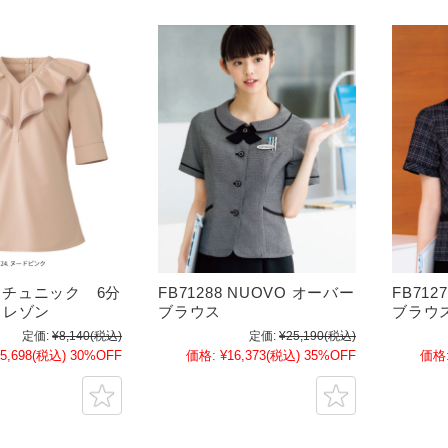
2 チュニック 6分
FB71288 NUOVO オーバー
FB712
ロレゾン
ブラウス
ブラウ
定価:
¥8,140
(税込)
定価:
¥25,190
(税込)
5,698
(税込)
30%OFF
価格:
¥16,373
(税込)
35%OFF
価格