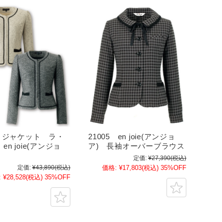
0 ジャケット ラ・
21005 en joie(アンジョ
n joie(アンジョ
ア) 長袖オーバーブラウス
定価:
¥27,390
(税込)
定価:
¥43,890
(税込)
価格:
¥17,803
(税込)
35%OFF
:
¥28,528
(税込)
35%OFF