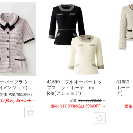
 オーバーブラウ
41690 プルオーバートッ
8168
ie(アンジョア)
プス ラ・ボーテ en
ボーテ e
joie(アンジョア)
ア)
定価:
¥20,790
(税込)
～
513
(税込)
35%OFF
～
定価:
¥27,390
(税込)
～
価格:
¥17,803
(税込)
35%OFF
～
価格