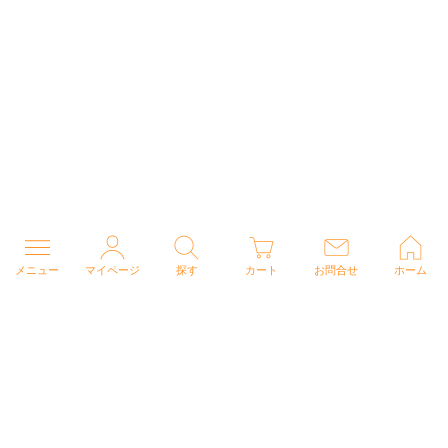
メニュー
マイページ
探す
カート
お問合せ
ホーム
個人情報の取り扱いについて
特定商取引法に関する表示
Copyright (C) 2026 ナースウェアドットコム All Rights Reserved.