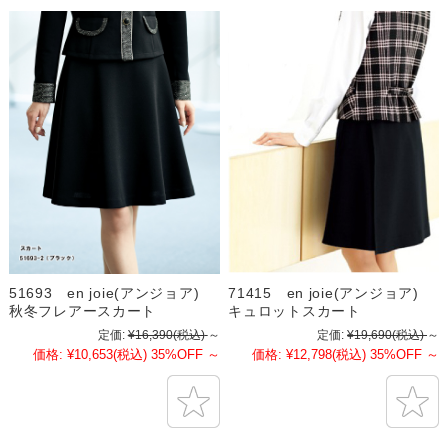
51693 en joie(アンジョア)
71415 en joie(アンジョア)
秋冬フレアースカート
キュロットスカート
定価:
¥16,390
(税込)
～
定価:
¥19,690
(税込)
～
価格:
¥10,653
(税込)
35%OFF
～
価格:
¥12,798
(税込)
35%OFF
～