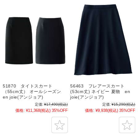
51870 タイトスカート
56463 フレアースカート
（55cm丈） オールシーズン
(53cm丈) ネイビー 夏物 en
en joie(アンジョア)
joie(アンジョア)
定価:
¥17,490
(税込)
定価:
¥15,290
(税込)
価格:
¥11,368
(税込)
35%OFF
価格:
¥9,938
(税込)
35%OFF