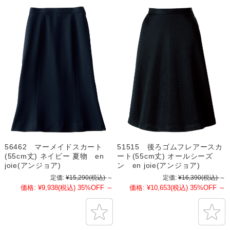
56462 マーメイドスカート
51515 後ろゴムフレアースカ
(55cm丈) ネイビー 夏物 en
ート(55cm丈) オールシーズ
joie(アンジョア)
ン en joie(アンジョア)
定価:
¥15,290
(税込)
～
定価:
¥16,390
(税込)
～
価格:
¥9,938
(税込)
35%OFF
～
価格:
¥10,653
(税込)
35%OFF
～