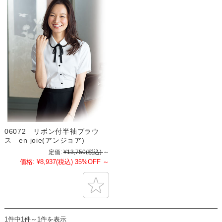
06072 リボン付半袖ブラウ
ス en joie(アンジョア)
定価:
¥13,750
(税込)
～
価格:
¥8,937
(税込)
35%OFF
～
1件中1件～1件を表示