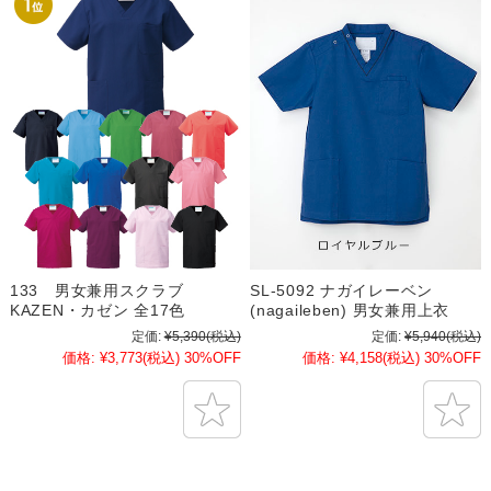
133 男女兼用スクラブ
SL-5092 ナガイレーベン
KAZEN・カゼン 全17色
(nagaileben) 男女兼用上衣
定価:
¥5,390
(税込)
定価:
¥5,940
(税込)
価格:
¥3,773
(税込)
30%OFF
価格:
¥4,158
(税込)
30%OFF