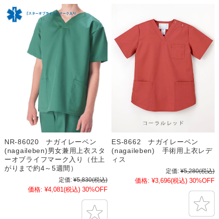
NR-86020 ナガイレーベン
ES-8662 ナガイレーベン
(nagaileben)男女兼用上衣スタ
(nagaileben) 手術用上衣レデ
ーオブライフマーク入り（仕上
ィス
がりまで約4～5週間）
定価:
¥5,280
(税込)
定価:
¥5,830
(税込)
価格:
¥3,696
(税込)
30%OFF
価格:
¥4,081
(税込)
30%OFF