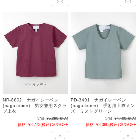
NR-8602 ナガイレーベン
PD-3491 ナガイレーベン
(nagaileben) 男女兼用スクラ
(nagaileben) 手術用上衣メン
ブ上衣
ズ ミストグリーン
定価:
¥5,390
(税込)
定価:
¥4,400
(税込)
価格:
¥3,773
(税込)
30%OFF
価格:
¥3,080
(税込)
30%OFF