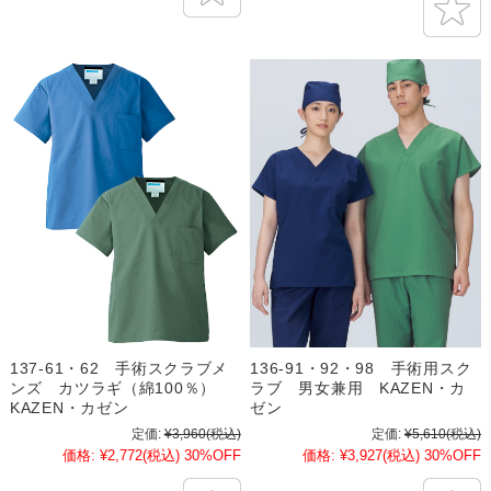
137-61・62 手術スクラブメ
136-91・92・98 手術用スク
ンズ カツラギ（綿100％）
ラブ 男女兼用 KAZEN・カ
KAZEN・カゼン
ゼン
定価:
¥3,960
(税込)
定価:
¥5,610
(税込)
価格:
¥2,772
(税込)
30%OFF
価格:
¥3,927
(税込)
30%OFF