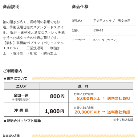
商品説明
商品仕様
製品名:
手術用スクラブ 男女兼用
袖の開きが広く、長時間の着用でも快
適。手術現場仕様のスタンダードスタイ
型番:
136-91
ル。 吸汗・速乾性と適度なストレッチ感
を持った綿タッチの快適な商品です。
メーカー:
KAZEN（カゼン）
【素材】高機能ポプリン（ポリエステル
１００％） ・工業洗濯可 ・制菌加
工 ・吸汗性 ・制電 ・防汚加工