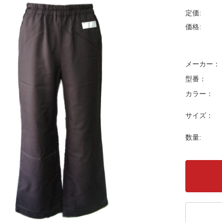
定価:
価格:
メーカー：
型番：
カラー：
サイズ：
数量: