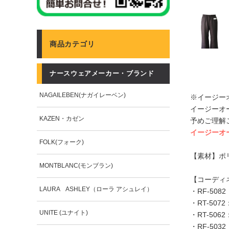
商品カテゴリ
ナースウェアメーカー・ブランド
NAGAILEBEN(ナガイレーベン)
※イージー
イージーオ
KAZEN・カゼン
予めご理解
イージーオ
FOLK(フォーク)
【素材】ポ
MONTBLANC(モンブラン)
【コーディ
LAURA ASHLEY（ローラ アシュレイ）
・
RF-50
・
RT-50
UNITE (ユナイト)
・
RT-50
・
RF-50