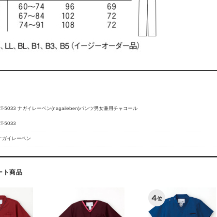
RT-5033 ナガイレーベン(nagaileben)パンツ男女兼用チャコール
T-5033
ナガイレーベン
ート商品