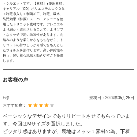
トシルエットです。【素材】●使用素材：
キャリアル（CD）ポリエステル１００％
＜制電糸入り＞制菌加工、制電、吸水、
防汚効果《特徴》スーパーアレニエを使
用したトリコット素材です。アレニエを
より細かく進化させることで、よりソフ
トなタッチで高い防透性があります。丸
編みのような柔らかさをもちながら、ト
リコットの持つしっかり感できちんとし
たフォルムを形作ります。高い伸縮性を
持ち、軽い着心地感と動きやすさを提供
します。
お客様の声
F様
投稿日：
2024年05月25日
おすすめ度：
ベーシックなデザインでありリピートさせてもらっていま
す。今回はMサイズを選択しました。
ピッタリ感はありますが、裏地はメッシュ素材の為、下着