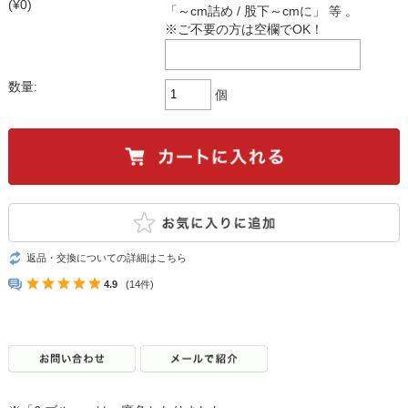
(¥0)
「～cm詰め / 股下～cmに」 等 。
※ご不要の方は空欄でOK！
数量:
個
返品・交換についての詳細はこちら
4.9
(14件)