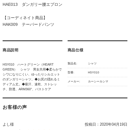
HAE013 ダンガリー腰エプロン
【コーディネイト商品】
HAK009 テーパードパンツ
商品説明
商品仕様
製品名:
シャツ
HSY010 ハートグリーン（HEART
GREEN） シャツ 男女共用◆柔らかで
型番:
HSY010
シワになりにくい、ゆったりシルエット
のダンガリーシャツ。◆お尻の隠れるミ
メーカー:
カーシーカシマ
ディアム丈。◆吸汗、速乾、ストレッ
チ、防透、ARM360°、バストケア
お客様の声
よし様
投稿日：
2020年04月19日