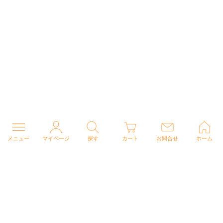
メニュー
マイページ
探す
カート
お問合せ
ホーム
個人情報の取り扱いについて
特定商取引法に関する表示
Copyright (C) 2026 ナースウェアドットコム All Rights Reserved.