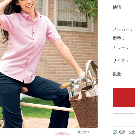
価格:
メーカー：
型番：
カラー：
サイズ：
数量:
返品・交