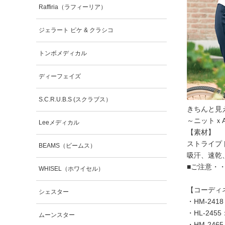
Raffiria（ラフィーリア）
ジェラート ピケ & クラシコ
トンボメディカル
ディーフェイズ
S.C.R.U.B.S (スクラブス）
きちんと見
～ニットｘA
Leeメディカル
【素材】
ストライプ
BEAMS（ビームス）
吸汗、速乾
■ご注意・
WHISEL（ホワイセル）
【コーディ
シェスター
・
HM-24
・
HL-2
ムーンスター
・
HM-2