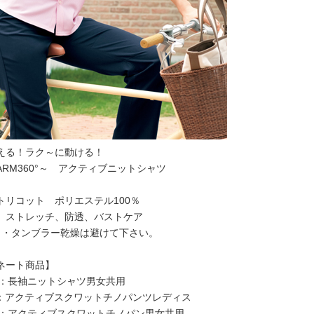
える！ラク～に動ける！
RM360°～ アクティブニットシャツ
トリコット ポリエステル100％
、ストレッチ、防透、バストケア
・・タンブラー乾燥は避けて下さい。
ネート商品】
18：長袖ニットシャツ男女共用
455：アクティブスクワットチノパンツレディス
465：アクティブスクワットチノパン男女共用