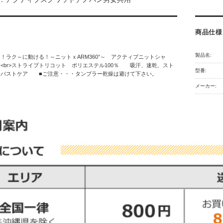
商品仕様
製品名:
！ラク～に動ける！～ニットｘARM360°～ アクティブニットシャ
br>ストライプトリコット ポリエステル100％ 吸汗、速乾、スト
型番:
、バストケア ■ご注意・・・タンブラー乾燥は避けて下さい。
メーカー: