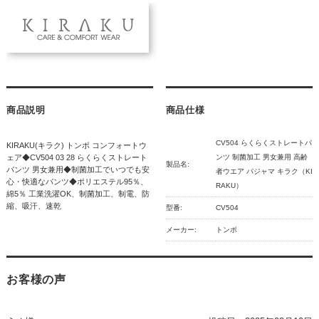
商品説明
商品仕様
CV504 らくらくストレートパ
KIRAKU(キラク) トンボ コンフォートウ
ェア◆CV504 03 28 らくらくストレート
ンツ 制菌加工 男女兼用 高齢
製品名:
パンツ 男女兼用◆制菌加工でいつでも安
者ウエア パジャマ キラク（KI
心・快適なパンツ◆ポリエステル95％、
RAKU）
綿5％ 工業洗濯OK、制菌加工、制電、防
縮、吸汗、速乾
型番:
CV504
メーカー:
トンボ
お客様の声