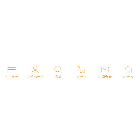
メニュー
マイページ
探す
カート
お問合せ
ホーム
個人情報の取り扱いについて
特定商取引法に関する表示
Copyright (C) 2026 ナースウェアドットコム All Rights Reserved.