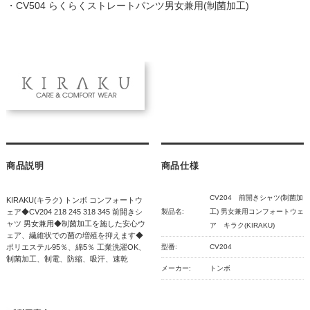
・
CV504 らくらくストレートパンツ男女兼用(制菌加工)
商品説明
商品仕様
CV204 前開きシャツ(制菌加
KIRAKU(キラク) トンボ コンフォートウ
ェア◆CV204 218 245 318 345 前開きシ
製品名:
工) 男女兼用コンフォートウェ
ャツ 男女兼用◆制菌加工を施した安心ウ
ア キラク(KIRAKU)
ェア、繊維状での菌の増殖を抑えます◆
ポリエステル95％、綿5％ 工業洗濯OK、
型番:
CV204
制菌加工、制電、防縮、吸汗、速乾
メーカー:
トンボ