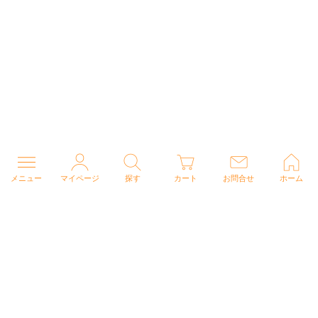
メニュー
マイページ
探す
カート
お問合せ
ホーム
個人情報の取り扱いについて
特定商取引法に関する表示
Copyright (C) 2026 ナースウェアドットコム All Rights Reserved.