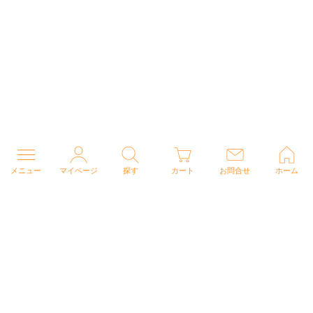
メニュー
マイページ
探す
カート
お問合せ
ホーム
個人情報の取り扱いについて
特定商取引法に関する表示
Copyright (C) 2026 ナースウェアドットコム All Rights Reserved.