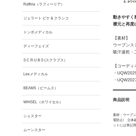
Raffiria（ラフィーリア）
動きやすく
ジェラート ピケ & クラシコ
襟元と再度
トンボメディカル
【素材】
ウーブンスト
ディーフェイズ
吸汗速乾・
S.C.R.U.B.S (スクラブス）
【コーディ
・
UQW20
Leeメディカル
・
UQW2
BEAMS（ビームス）
商品説明
WHISEL（ホワイセル）
素材：ウーブン
シェスター
電防止/ 立体
ットには筆記
ムーンスター