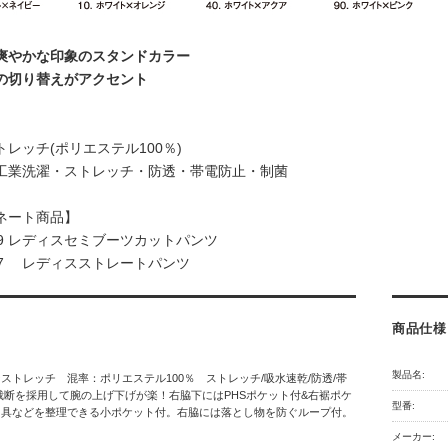
爽やかな印象のスタンドカラー
の切り替えがアクセント
レッチ(ポリエステル100％)
工業洗濯・ストレッチ・防透・帯電防止・制菌
ネート商品】
29 レディスセミブーツカットパンツ
027 レディスストレートパンツ
商品仕様
製品名:
ストレッチ 混率：ポリエステル100％ ストレッチ/吸水速乾/防透/帯
裁断を採用して腕の上げ下げが楽！右脇下にはPHSポケット付&右裾ポケ
型番:
用具などを整理できる小ポケット付。右脇には落とし物を防ぐループ付。
メーカー: