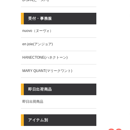
B-SPA(ビースパ)
受付・事務服
nuovo（ヌーヴォ）
en joie(アンジョア)
HANECTONE(ハネクトーン)
MARY QUANT(マリークワント)
即日出荷商品
即日出荷商品
アイテム別