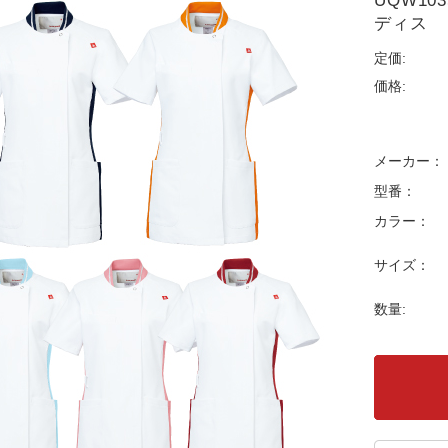
UQW1
ディス
定価:
価格:
メーカー：
型番：
カラー：
サイズ：
数量: