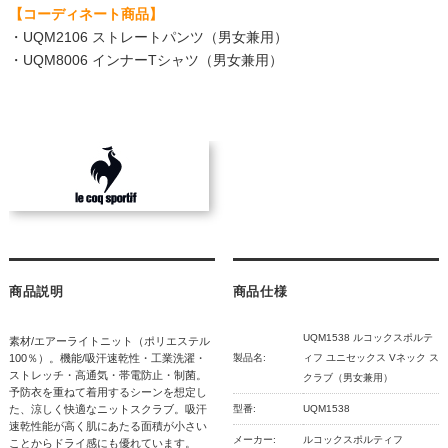
【コーディネート商品】
・UQM2106 ストレートパンツ（男女兼用）
・UQM8006 インナーTシャツ（男女兼用）
商品説明
商品仕様
UQM1538 ルコックスポルテ
素材/エアーライトニット（ポリエステル
100％）。機能/吸汗速乾性・工業洗濯・
製品名:
ィフ ユニセックス Vネック ス
ストレッチ・高通気・帯電防止・制菌。
クラブ（男女兼用）
予防衣を重ねて着用するシーンを想定し
た、涼しく快適なニットスクラブ。吸汗
型番:
UQM1538
速乾性能が高く肌にあたる面積が小さい
メーカー:
ルコックスポルティフ
ことからドライ感にも優れています。