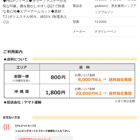
◆HELPシリーズ◆カラーファスナーが元
気な印象。腕を動かしやすい設計で快適
製品名:
gaileben) 男女兼用ジップア
な着心地◆エアーアームカット◆素材：
ップブルゾン
TJ (ポリエステル90％、綿10％ (制電糸入
り))
型番:
TJ-2000
メーカー:
ナガイレーベン