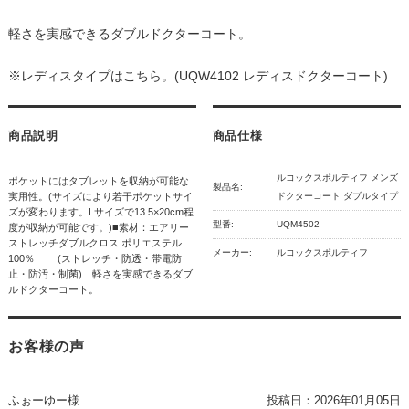
軽さを実感できるダブルドクターコート。
※レディスタイプはこちら。(UQW4102 レディスドクターコート)
商品説明
商品仕様
ルコックスポルティフ メンズ
ポケットにはタブレットを収納が可能な
製品名:
実用性。(サイズにより若干ポケットサイ
ドクターコート ダブルタイプ
ズが変わります。Lサイズで13.5×20cm程
型番:
UQM4502
度が収納が可能です。)■素材：エアリー
ストレッチダブルクロス ポリエステル
メーカー:
ルコックスポルティフ
100％ (ストレッチ・防透・帯電防
止・防汚・制菌) 軽さを実感できるダブ
ルドクターコート。
お客様の声
ふぉーゆー様
投稿日：
2026年01月05日