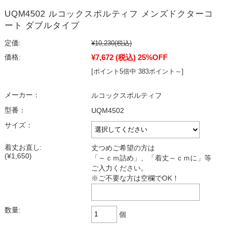
UQM4502 ルコックスポルティフ メンズドクターコ
ート ダブルタイプ
定価:
¥10,230
(税込)
¥7,672
(税込)
25%OFF
価格:
[ポイント5倍中 383ポイント～]
メーカー：
ルコックスポルティフ
型番：
UQM4502
サイズ：
着丈お直し:
丈つめご希望の方は
(¥1,650)
「～ｃｍ詰め」、「着丈～ｃｍに」等
ご入力ください。
※ご不要な方は空欄でOK！
数量:
個