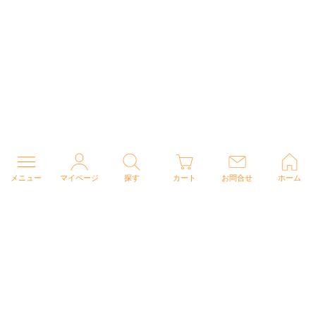
メニュー
マイページ
探す
カート
お問合せ
ホーム
個人情報の取り扱いについて
特定商取引法に関する表示
Copyright (C) 2026 ナースウェアドットコム All Rights Reserved.