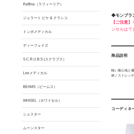
Raffiria（ラフィーリア）
◆モンブラ
ジェラート ピケ & クラシコ
【ご注意】
ンセルはで
トンボメディカル
ディーフェイズ
商品説明
S.C.R.U.B.S (スクラブス）
軽い着心地と優
Leeメディカル
材／ストレッチ
BEAMS（ビームス）
WHISEL（ホワイセル）
コーディネ
シェスター
ムーンスター