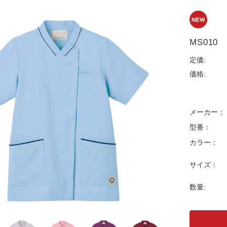
MS010
定価:
価格:
メーカー：
型番：
カラー：
サイズ：
数量: