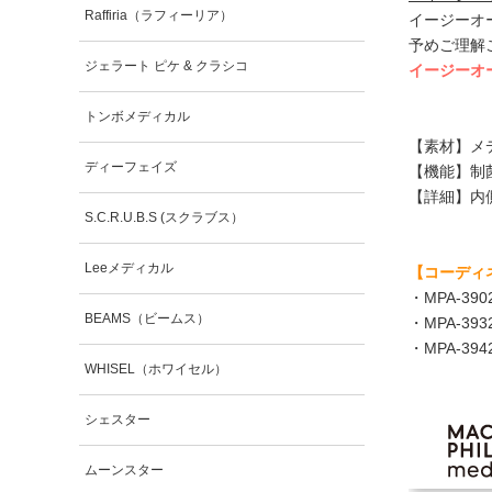
Raffiria（ラフィーリア）
イージーオ
予めご理解
ジェラート ピケ & クラシコ
イージーオ
トンボメディカル
【素材】メ
ディーフェイズ
【機能】制
【詳細】内
S.C.R.U.B.S (スクラブス）
Leeメディカル
【コーディ
・
MPA-3
BEAMS（ビームス）
・
MPA-3
・
MPA-3
WHISEL（ホワイセル）
シェスター
ムーンスター