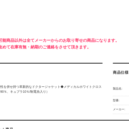
可能商品以外は全てメーカーからのお取り寄せの商品になります。
改めて在庫有無・納期のご連絡をさせて頂きます。
商品仕様
能性を併せ持つ革新的なドクタージャケット◆メディカルホワイトクロス
製品名:
90％、キュプラ10％/制電糸入り）
型番:
メーカー: