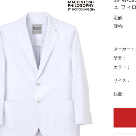
MPW-
ュ フィロ
定価:
価格:
メーカー：
型番：
カラー：
サイズ：
数量: