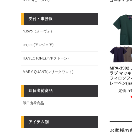
B-SPA(ビースパ)
コーディネ
受付・事務服
nuovo（ヌーヴォ）
en joie(アンジョア)
HANECTONE(ハネクトーン)
MPA-390
MARY QUANT(マリークワント)
ラブ マッ
フィロソフ
レーベン(nag
即日出荷商品
定価:
¥
即日出荷商品
アイテム別
お客様の