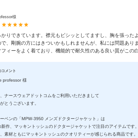
rofessor様
：
っかりできています。襟元もビシッとしてますし、胸を張った
ので、剛腕の方にはきついかもしれませんが、私には問題あり
ソフィーをよく着ており、機能的で耐久性のある良い質がこの
のコメント
e professor 様
、ナースウェアドットコムをご利用いただきまして
がとうございます。
ーベンの「MPW-3950 メンズドクタージャケット」は
年の新作、マッキントッシュのドクタージャケットで注目のアイテムです
、素材ともにマッキントッシュのクオリティーが感じられる商品です。