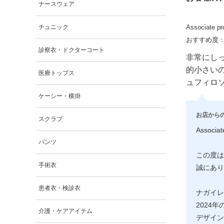
ナースウェア
チュニック
Associate p
おすすめ度
診察衣・ドクターコート
非常にし
的小さい
医療トップス
ュフィロ
ケーシー・横掛
お店から
スクラブ
Associat
パンツ
この度は
手術衣
誠にあり
患者衣・検診衣
ナガイレ
2024
介護・ケアアイテム
デザイン