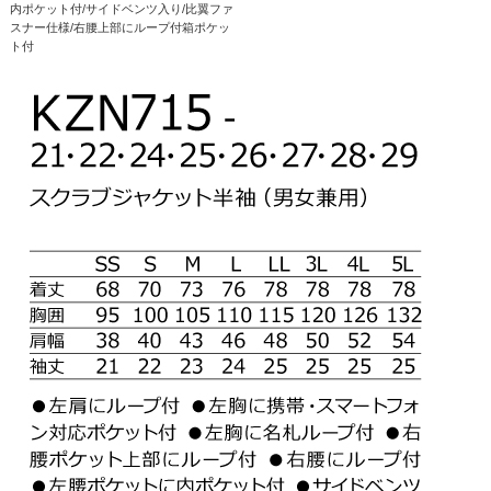
内ポケット付/サイドベンツ入り/比翼ファ
スナー仕様/右腰上部にループ付箱ポケッ
ト付