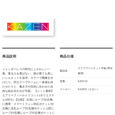
商品説明
商品仕様
スクラブジャケット半袖 (男女
ジェンダーレスの時代にふさわしい一
製品名:
着。着る人を選ばない、誰が着ても美し
兼用)
いシルエットを追求。カラーで職種を分
型番:
KZN715
けたり、同カラーでチームに一体感を持
たせたりと、働き方や目的に合わせた自
メーカー:
KAZEN（カゼン）
由な組み合わせが可能。 【ニット素材】
エアリーフィールトリコット(ポリエステ
ル100％) 【仕様】 左肩にループ付/左胸
に携帯・スマートフォン対応ポケット付/
左胸に名札ループ付/右腰ポケット上部に
ループ付/右腰にループ付/左腰ポケットに