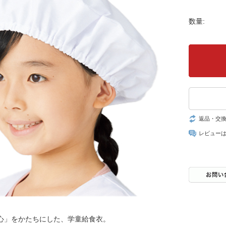
数量:
返品・交
レビュー
心」をかたちにした、学童給食衣。