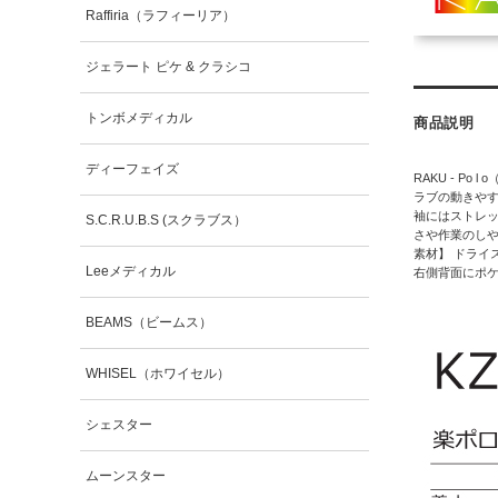
Raffiria（ラフィーリア）
ジェラート ピケ & クラシコ
トンボメディカル
商品説明
ディーフェイズ
RAKU - P
ラブの動きやす
袖にはストレ
S.C.R.U.B.S (スクラブス）
さや作業のしや
素材】 ドライ
Leeメディカル
右側背面にポ
BEAMS（ビームス）
WHISEL（ホワイセル）
シェスター
ムーンスター