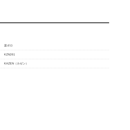
楽ポロ
KZN261
KAZEN（カゼン）