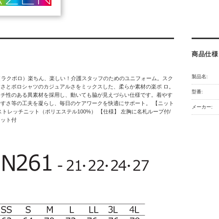
商品仕様
製品名:
o l o（ラクポロ）楽ちん、楽しい！介護スタッフのためのユニフォーム。スク
さとポロシャツのカジュアルさをミックスした、柔らか素材の楽ポ ロ。
型番:
ッチ性のある異素材を採用し、動いても脇が見えづらい仕様です。着やす
すさ等の工夫を凝らし、毎日のケアワークを快適にサポート。 【ニット
メーカー:
ストレッチニット（ポリエステル100%） 【仕様】 左胸に名札ループ付/
ケット付