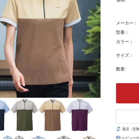
メーカー：
型番：
カラー：
サイズ：
数量:
返品・交
レビュー