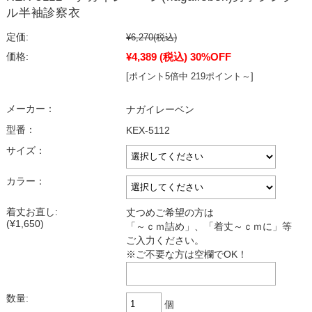
ル半袖診察衣
定価:
¥6,270
(税込)
¥4,389
(税込)
30%OFF
価格:
[ポイント5倍中 219ポイント～]
メーカー：
ナガイレーベン
型番：
KEX-5112
サイズ：
カラー：
着丈お直し:
丈つめご希望の方は
(¥1,650)
「～ｃｍ詰め」、「着丈～ｃｍに」等
ご入力ください。
※ご不要な方は空欄でOK！
数量:
個