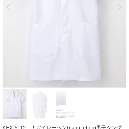
KEX-5112 ナガイレーベン(nagaileben)男子シング