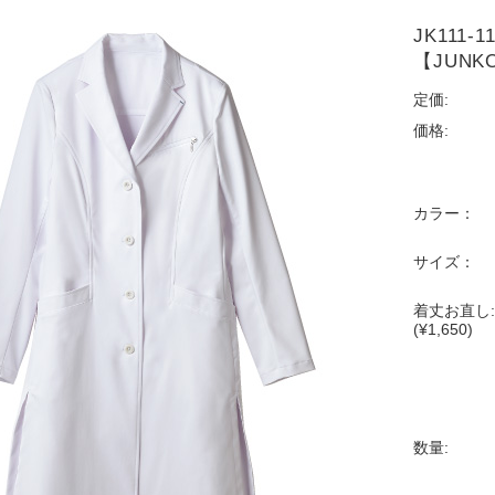
JK11
【JUNK
定価:
価格:
カラー：
サイズ：
着丈お直し:
(¥1,650)
数量: