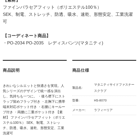
ファインバラセアフィット（ポリエステル100％）
SEK、制電、ストレッチ、防透、吸水、速乾、形態安定、工業洗濯
可
【コーディネート商品】
・
PO-2034 PO-2035 レディスパンツ(マタニティ)
商品説明
商品仕様
マタニティサイドファスナー
きれいなシルエットと快適さを実現。人
製品名:
気シリーズのデザインで統一感を演出
スクラブ
し、気持ちも一つに。 ・後ろ襟下にスト
型番:
HS-8070
ラップ留めフラップ付き ・左胸下に携帯
端末対応ポケット付き ・右腰にキールー
メーカー:
ラフィーリア
プ付き ・両腰に二重ポケット付き 【素
材】 ファインバラセアフィット（ポリエ
ステル100％） SEK、制電、ストレッ
チ、防透、吸水、速乾、形態安定、工業
洗濯可