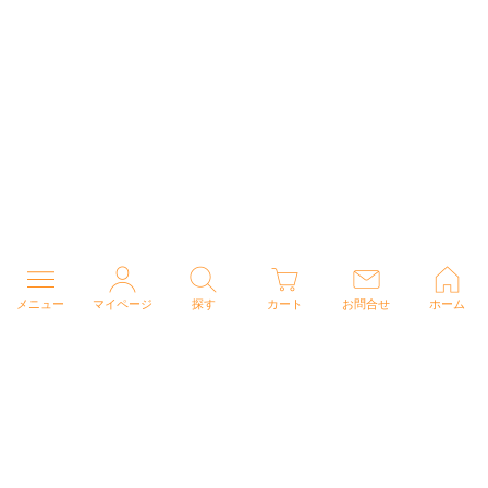
メニュー
マイページ
探す
カート
お問合せ
ホーム
個人情報の取り扱いについて
特定商取引法に関する表示
Copyright (C) 2026 ナースウェアドットコム All Rights Reserved.