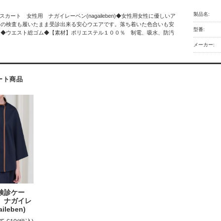
製品名:
検診スカート 女性用 ナガイレーベン(nagaileben)◆女性用女性に優しいア
科の検査も履いたまま受診出来る安心ウエアです。落ち着いた色合いも安
型番:
。◆ウエスト総ゴム◆【素材】ポリエステル１００％ 制電、吸水、防汚
メーカー:
ート商品
 検診ケー
 ナガイレ
ileben)