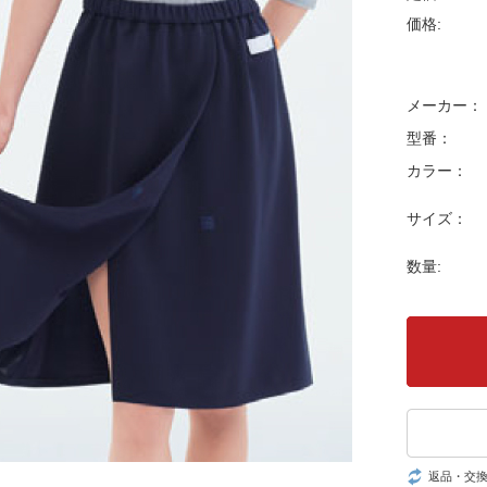
価格:
メーカー：
型番：
カラー：
サイズ：
数量:
返品・交