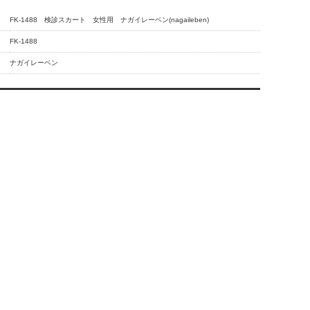
FK-1488 検診スカート 女性用 ナガイレーベン(nagaileben)
FK-1488
ナガイレーベン