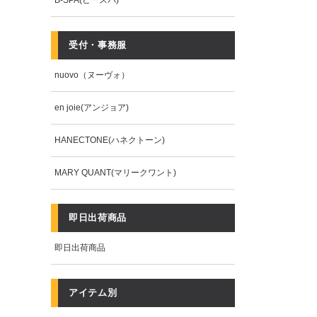
B-SPA(ビースパ)
受付・事務服
nuovo（ヌーヴォ）
en joie(アンジョア)
HANECTONE(ハネクトーン)
MARY QUANT(マリークワント)
即日出荷商品
即日出荷商品
アイテム別