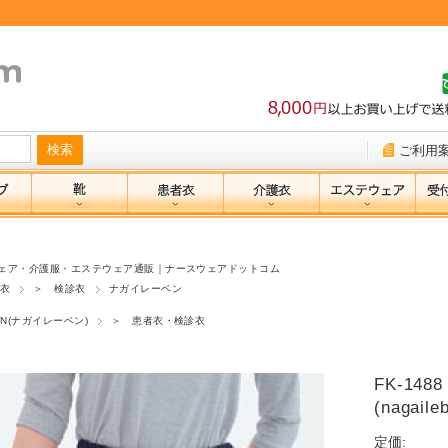
ご利用
ェア・介護服・エステウェア通販｜ナースウェアドットコム
衣
＞ 検診衣
ナガイレーベン
BEN(ナガイレーベン)
＞ 患者衣・検診衣
FK-1
(nagaile
定価: