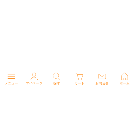
メニュー
マイページ
探す
カート
お問合せ
ホーム
個人情報の取り扱いについて
特定商取引法に関する表示
Copyright (C) 2026 ナースウェアドットコム All Rights Reserved.