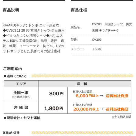
商品説明
商品仕様
CV203 前開きシャツ 男女
KIRAKU(キラク) トンボ ニット患者衣
製品名:
◆CV203 11 28 88 前開きシャツ 男女兼用
兼用 キラク(kiraku)
◆ベタつきにくい清涼シャツ◆ポリエス
型番:
CV203
テル100％ 工業洗濯OK、防縮、吸汗、速
乾、軽量、イージーケア、抗ピル、UVカ
メーカー:
トンボ
ット/サラッとした肌ざわりの清涼素材