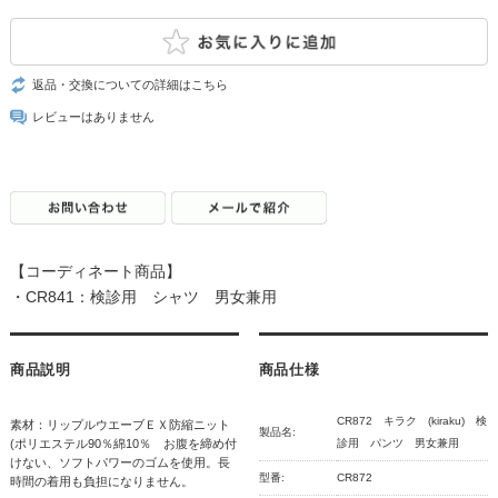
返品・交換についての詳細はこちら
レビューはありません
【コーディネート商品】
・CR841：検診用 シャツ 男女兼用
商品説明
商品仕様
CR872 キラク (kiraku) 検
素材：リップルウエーブＥＸ防縮ニット
製品名:
(ポリエステル90％綿10％ お腹を締め付
診用 パンツ 男女兼用
けない、ソフトパワーのゴムを使用。長
型番:
CR872
時間の着用も負担になりません。