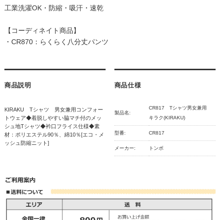
工業洗濯OK・防縮・吸汗・速乾
【コーディネイト商品】
・
CR870：らくらく八分丈パンツ
商品説明
商品仕様
CR817 Tシャツ男女兼用
KIRAKU Tシャツ 男女兼用コンフォー
製品名:
トウェア◆着脱しやすい脇マチ付のメッ
キラク(KIRAKU)
シュ地Tシャツ◆衿口フライス仕様◆素
型番:
CR817
材：ポリエステル90％、綿10％[エコ・メ
ッシュ防縮ニット]
メーカー:
トンボ