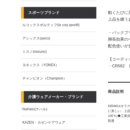
動くたびに
スポーツブランド
上品を纏う
ルコックスポルティフ(le coq sportif)
・バックプ
アシックス(asics)
脚長効果の
配色使いが
ミズノ(mizuno)
【コーディ
ヨネックス（YONEX）
・
CR58
チャンピオン（Champion）
商品説明
介護ウェアメーカー・ブランド
KIRAKU(キラ
NaHalu(ナハル)
に美しい、上品
100％)◆工
防透
KAZEN・カゼンケアウェア