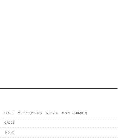
CR202 ケアワークシャツ レディス キラク（KIRAKU）
CR202
トンボ