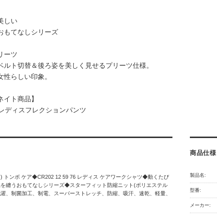
美しい
おもてなしシリーズ
リーツ
ベルト切替＆後ろ姿を美しく見せるプリーツ仕様。
女性らしい印象。
ネイト商品】
2 レディスフレクションパンツ
商品仕様
製品名:
ク) トンボ ケア◆CR202 12 59 76 レディス ケアワークシャツ◆動くたび
を纏うおもてなしシリーズ◆スターフィット防縮ニット(ポリエステル
型番:
業洗濯、制菌加工、制電、スーパーストレッチ、防縮、吸汗、速乾、軽量、
メーカー: