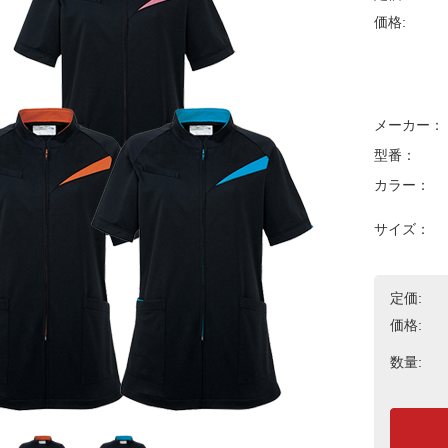
価格:
メーカー：
型番：
カラー：
サイズ：
定価:
価格:
数量: