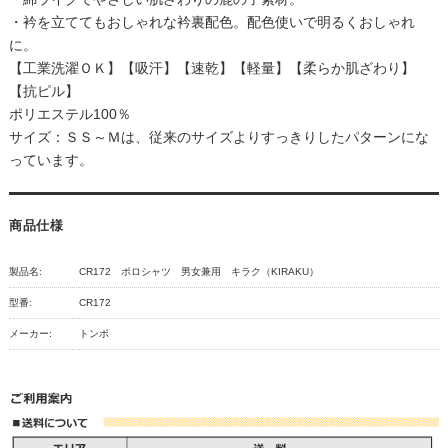
・衿を立ててもおしゃれな衿裏配色。配色使いで明るくおしゃれ
に。
【工業洗濯ＯＫ】【吸汗】【速乾】【軽量】【柔らか肌ざわり】
【抗ピル】
ポリエステル100％
サイズ：ＳＳ～Ｍは、従来のサイズよりすっきりしたパターンにな
っています。
商品仕様
製品名:
CR172 ポロシャツ 男女兼用 キラク（KIRAKU）
型番:
CR172
メーカー:
トンボ