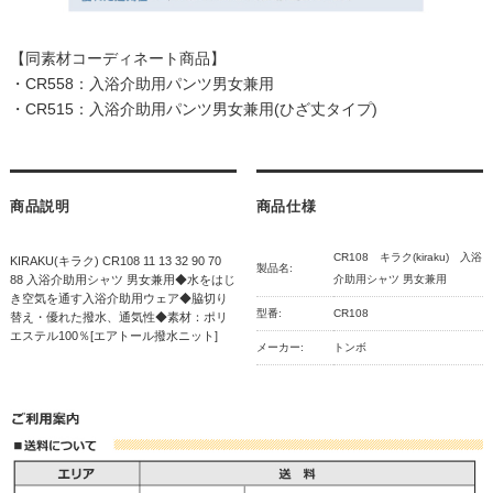
【同素材コーディネート商品】
・
CR558：入浴介助用パンツ男女兼用
・
CR515：入浴介助用パンツ男女兼用(ひざ丈タイプ)
商品説明
商品仕様
CR108 キラク(kiraku) 入浴
KIRAKU(キラク) CR108 11 13 32 90 70
製品名:
88 入浴介助用シャツ 男女兼用◆水をはじ
介助用シャツ 男女兼用
き空気を通す入浴介助用ウェア◆脇切り
型番:
CR108
替え・優れた撥水、通気性◆素材：ポリ
エステル100％[エアトール撥水ニット]
メーカー:
トンボ