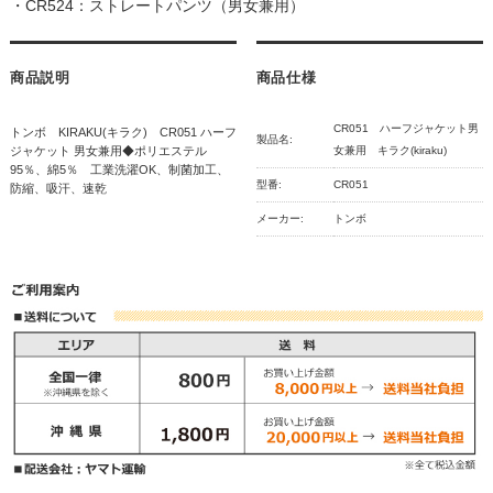
・
CR524：ストレートパンツ（男女兼用）
商品説明
商品仕様
CR051 ハーフジャケット男
トンボ KIRAKU(キラク) CR051 ハーフ
製品名:
ジャケット 男女兼用◆ポリエステル
女兼用 キラク(kiraku)
95％、綿5％ 工業洗濯OK、制菌加工、
型番:
CR051
防縮、吸汗、速乾
メーカー:
トンボ