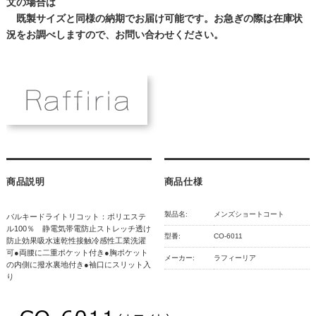
文の場合は
既製サイズと同様の納期でお届け可能です。お急ぎの際は在庫状
況をお調べしますので、お問い合わせください。
商品説明
商品仕様
製品名:
メンズショートコート
バルキードライトリコット：ポリエステ
ル100％ 静電気帯電防止ストレッチ透け
型番:
CO-6011
防止効果吸水速乾性接触冷感性工業洗濯
可●両腰に二重ポケット付き●胸ポケット
メーカー:
ラフィーリア
の内側に撥水裏地付き●袖口にスリット入
り