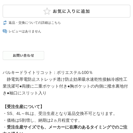
返品・交換についての詳細はこちら
レビューはありません
バルキードライトリコット：ポリエステル100％
静電気帯電防止ストレッチ透け防止効果吸水速乾性接触冷感性工
業洗濯可●両腰に二重ポケット付き●胸ポケットの内側に撥水裏地付
き●袖口にスリット入り
【受注生産について】
・SS、4L～8Lは、受注生産となり返品交換不可となります。
・価格は5割増し、納期は2ヵ月程度です。
・
受注生産サイズでも、メーカーに在庫のあるタイミングでのご注