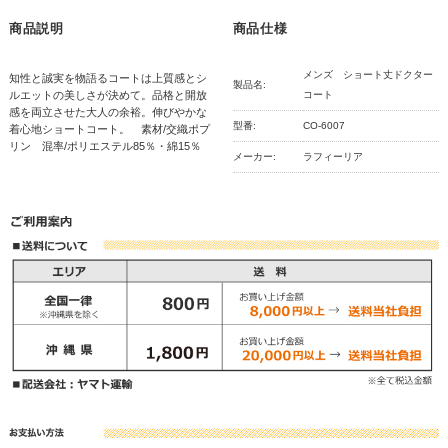
商品説明
商品仕様
メンズ ショート丈ドクター
知性と誠実を物語るコートは上質感とシ
製品名:
ルエットの美しさが決めて。品格と開放
コート
感を両立させた大人の余裕。伸びやかな
型番:
CO-6007
着心地ショートコート。 素材/交織ポプ
リン 混率/ポリエステル85％・綿15％
メーカー:
ラフィーリア