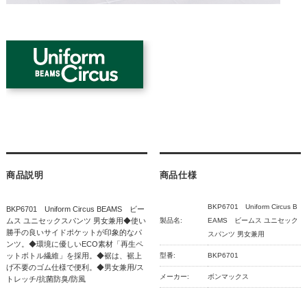
商品説明
商品仕様
BKP6701 Uniform Circus B
BKP6701 Uniform Circus BEAMS ビー
ムス ユニセックスパンツ 男女兼用◆使い
製品名:
EAMS ビームス ユニセック
勝手の良いサイドポケットが印象的なパ
スパンツ 男女兼用
ンツ。◆環境に優しいECO素材「再生ペ
ットボトル繊維」を採用。◆裾は、裾上
型番:
BKP6701
げ不要のゴム仕様で便利。◆男女兼用/ス
メーカー:
ボンマックス
トレッチ/抗菌防臭/防風