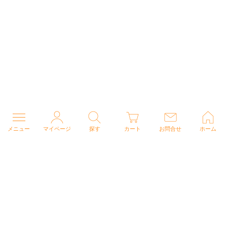
メニュー
マイページ
探す
カート
お問合せ
ホーム
個人情報の取り扱いについて
特定商取引法に関する表示
Copyright (C) 2026 ナースウェアドットコム All Rights Reserved.