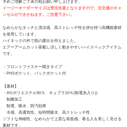
予めご理解ご了承の程お願い申し上げます。
イージーオーダーサイズは受注生産となりますので、注文後のキャ
ンセルができかねます。ご注意下さい。
なめらかなタッチと清涼感、高ストレッチ性を併せ持つ高機能素材
を使用しています。
ハイネックの衿で肌の露出を抑えました。
エアーアームカット搭載し涼しく動きやすいハイスペックアイテム
です。
・フロントファスナー開きタイプ
・PHSポケット、バックポケット付
【素材】
・AY(ポリエステル90％、キュプラ10％(制電糸入り))
制菌加工
制電、吸水、防汚効果
冷感、高通気性、短時間吸水、高ストレッチ性
ソフトな伸縮性、なめらかで上質な表面感。着る人を美しく見せる
素材です。