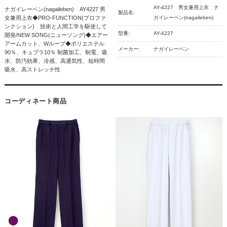
AY-4227 男女兼用上衣 ナ
ナガイレーベン(nagaileben) AY4227 男
製品名:
女兼用上衣◆PRO-FUNCTION(プロファ
ガイレーベン(nagaileben)
ンクション) 技術と人間工学を駆使して
型番:
AY-4227
開発/NEW SONG(ニューソング)◆エアー
アームカット、Wループ◆ポリエステル
メーカー:
ナガイレーベン
90％、キュプラ10％ 制菌加工、制電、吸
水、防汚効果、冷感、高通気性、短時間
吸水、高ストレッチ性
コーディネート商品