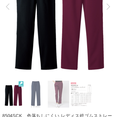
8504SCK 色落ちしにくい レディス総ゴムストレー