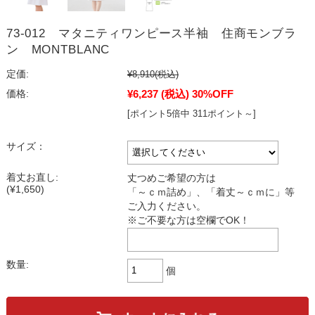
73-012 マタニティワンピース半袖 住商モンブラ
ン MONTBLANC
定価:
¥8,910
(税込)
¥6,237
(税込)
30%OFF
価格:
[ポイント5倍中 311ポイント～]
サイズ：
着丈お直し:
丈つめご希望の方は
(¥1,650)
「～ｃｍ詰め」、「着丈～ｃｍに」等
ご入力ください。
※ご不要な方は空欄でOK！
数量:
個