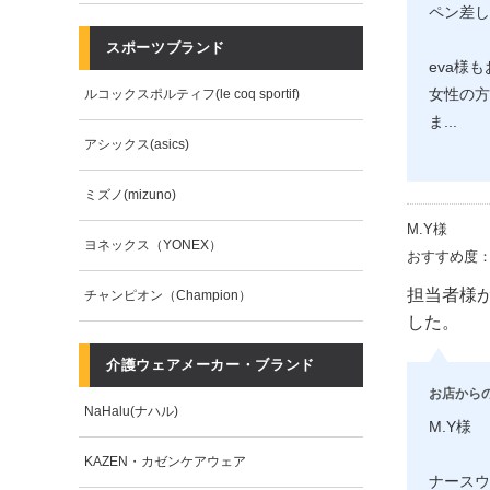
ペン差し
スポーツブランド
eva様
ルコックスポルティフ(le coq sportif)
女性の方
ま
...
アシックス(asics)
ミズノ(mizuno)
M.Y様
ヨネックス（YONEX）
おすすめ度
担当者様
チャンピオン（Champion）
した。
介護ウェアメーカー・ブランド
お店から
NaHalu(ナハル)
M.Y様
KAZEN・カゼンケアウェア
ナースウ