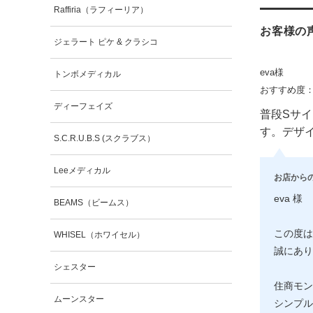
Raffiria（ラフィーリア）
お客様の
ジェラート ピケ & クラシコ
eva様
トンボメディカル
おすすめ度
ディーフェイズ
普段Sサ
す。デザ
S.C.R.U.B.S (スクラブス）
Leeメディカル
お店から
eva 様
BEAMS（ビームス）
この度は
WHISEL（ホワイセル）
誠にあり
シェスター
住商モン
ムーンスター
シンプル