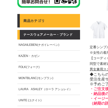
商品カテゴリ
ナースウェアメーカー・ブランド
NAGAILEBEN(ナガイレーベン)
定番シンプ
※女性の着
KAZEN・カゼン
【コーディ
同型で素材
FOLK(フォーク)
男女兼用ス
◆こちら
MONTBLANC(モンブラン)
受注生産
※予めご
・ご注文
LAURA ASHLEY（ローラ アシュレイ）
・納品後
・イージ
UNITE (ユナイト)
（納期の