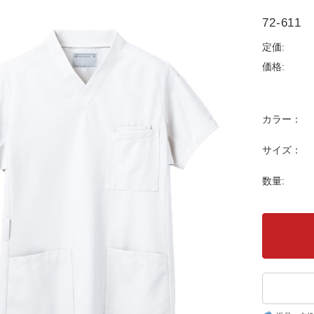
72-6
定価:
価格:
カラー：
サイズ：
数量: