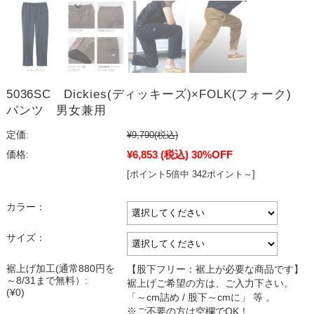
5036SC Dickies(ディッキーズ)×FOLK(フォーク)
パンツ 男女兼用
定価:
¥9,790
(税込)
¥6,853
(税込)
30%OFF
価格:
[ポイント5倍中 342ポイント～]
カラー：
サイズ：
裾上げ加工(通常880円を
【股下フリー：裾上が必要な商品です】
～8/31まで無料）:
裾上げご希望の方は、ご入力下さい。
(¥0)
「～cm詰め / 股下～cmに」 等 。
※ご不要の方は空欄でOK！