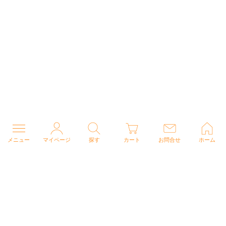
メニュー
マイページ
探す
カート
お問合せ
ホーム
個人情報の取り扱いについて
特定商取引法に関する表示
Copyright (C) 2026 ナースウェアドットコム All Rights Reserved.