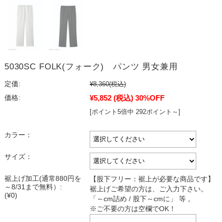
5030SC FOLK(フォーク) パンツ 男女兼用
定価:
¥8,360
(税込)
¥5,852
(税込)
30%OFF
価格:
[ポイント5倍中 292ポイント～]
カラー：
サイズ：
裾上げ加工(通常880円を
【股下フリー：裾上が必要な商品です】
～8/31まで無料）:
裾上げご希望の方は、ご入力下さい。
(¥0)
「～cm詰め / 股下～cmに」 等 。
※ご不要の方は空欄でOK！