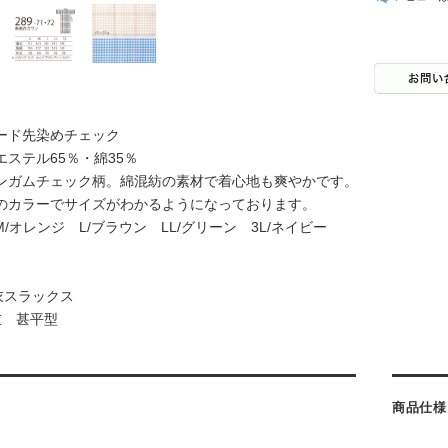
ード先染めチェック
エステル65％・綿35％
ンガムチェック柄。綿混紡の素材で着心地も爽やかです。
のカラーでサイズがわかるようになっております。
M/オレンジ L/ブラウン LL/グリーン 3L/ネイビー
】
衣スラックス
者衣 甚平型
商品仕様