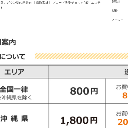
製品名:
良いガウン型の患者衣 【織物素材】 ブロード先染チェック(ポリエステ
)
型番:
メーカー: