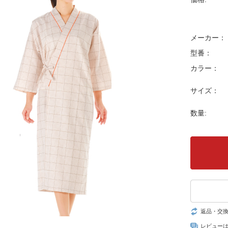
メーカー：
型番：
カラー：
サイズ：
数量:
返品・交
レビュー