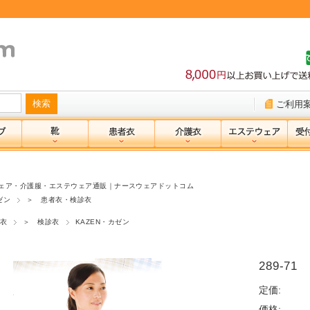
ご利用
ェア・介護服・エステウェア通販｜ナースウェアドットコム
ゼン
＞ 患者衣・検診衣
衣
＞ 検診衣
KAZEN・カゼン
289-71
定価:
価格: